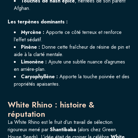
Touches de hash épicé
, héritées de son parent
Afghan.
Les terpènes dominants :
Myrcène :
Apporte ce côté terreux et renforce
l’effet sédatif.
Pinène :
Donne cette fraîcheur de résine de pin et
aide à la clarté mentale.
Limonène :
Ajoute une subtile nuance d’agrumes
en arrière-plan.
Caryophyllène :
Apporte la touche poivrée et des
propriétés apaisantes.
White Rhino : histoire &
réputation
La White Rhino est le fruit d’un travail de sélection
rigoureux mené par
Shantibaba
(alors chez Green
House Seeds). L’idée était de croiser la célèbre
White