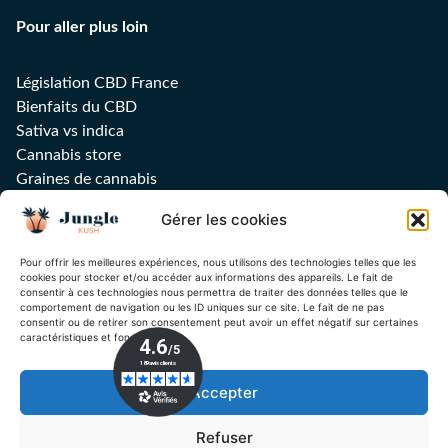
Pour aller plus loin
Législation CBD France
Bienfaits du CBD
Sativa vs indica
Cannabis store
Graines de cannabis
Huile CBD
Gérer les cookies
Feuilles, filtres et grinders
Sucettes CBD
Pour offrir les meilleures expériences, nous utilisons des technologies telles que les
Guide Delta-9
cookies pour stocker et/ou accéder aux informations des appareils. Le fait de
consentir à ces technologies nous permettra de traiter des données telles que le
comportement de navigation ou les ID uniques sur ce site. Le fait de ne pas
consentir ou de retirer son consentement peut avoir un effet négatif sur certaines
caractéristiques et fonctions.
Inscrivez-vous à notre newsletter !
Accepter
Ok
Refuser