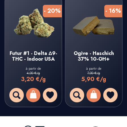
- 20%
- 16%
Futur #1 - Delta Δ9-
Ogive - Haschich
THC - Indoor USA
37% 10-OH+
à partir de
à partir de
4,00 €/g
7,00 €/g
3,20 €/g
5,90 €/g