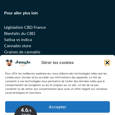
Pour aller plus loin
Législation CBD France
Bienfaits du CBD
Sativa vs indica
Cannabis store
Graines de cannabis
Huile CBD
Gérer les cookies
Feuilles, filtres et grinders
Sucettes CBD
Pour offrir les meilleures expériences, nous utilisons des technologies telles que les
Guide Delta-9
cookies pour stocker et/ou accéder aux informations des appareils. Le fait de
consentir à ces technologies nous permettra de traiter des données telles que le
comportement de navigation ou les ID uniques sur ce site. Le fait de ne pas
consentir ou de retirer son consentement peut avoir un effet négatif sur certaines
caractéristiques et fonctions.
Inscrivez-vous à notre newsletter !
Accepter
Ok