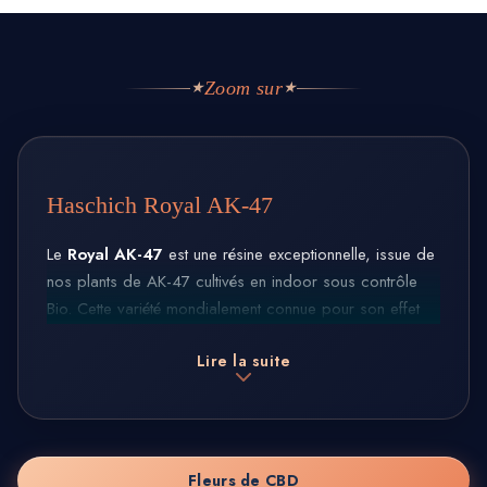
Zoom sur
★
★
Haschich Royal AK-47
Le
Royal AK-47
est une résine exceptionnelle, issue de
nos plants de AK-47 cultivés en indoor sous contrôle
Bio. Cette variété mondialement connue pour son effet
cérébral percutant est ici magnifiée à travers un
Lire la suite
processus d’extraction maîtrisé, sans solvants, sans
additifs, sans artifices. Rien que du
haschich pur
,
comme autrefois – mais avec la précision moderne
Jungle Kush.
Fleurs de CBD
La Royal AK dévoile une résine souple, couleur brun