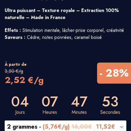
Ultra puissant – Texture royale – Extraction 100%
naturelle – Made in France
Effets :
Stimulation mentale, lâcher-prise corporel, créativité
Saveurs :
Cèdre, notes poivrées, caramel boisé
À partir de
- 28%
3,50 €/g
2,52 €/g
04
07
47
53
Jours
Heures
Minutes
Secondes
2 grammes -
(5,76€/g)
16,00€
11,52€