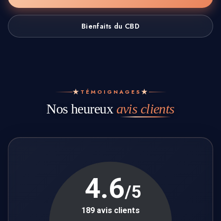
foncé, légèrement huileuse, avec une texture carambar
qui s’effrite parfaitement à la main. Le goût mêle des
Bienfaits du CBD
notes épicées, boisées, avec une touche légèrement
caramélisée et poivrée à l’expiration.
Profil cannabinoïde complet :
CBD & CBDA
: Apaisement global, action anti-
★
★
TÉMOIGNAGES
inflammatoire
Nos heureux
avis clients
CBG
: Focus, clarté mentale, équilibre nerveux
CBN
: Relaxation musculaire, soutien au sommeil
Delta-9 THC
(100% au taux légal) : effet
d’entourage amplifié
Avec son
équilibre cannabinoïde naturel
et son
affinage constant
, le Royal AK-47 incarne l’exigence
de Jungle Kush : un hash noble,
raffiné et costaud
,
parfait pour les connaisseurs à la recherche de qualité