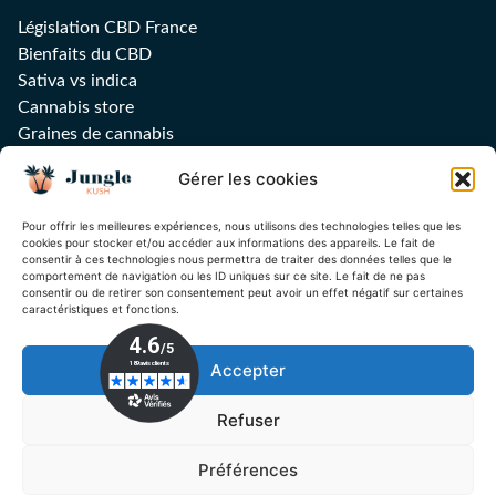
Législation CBD France
Bienfaits du CBD
Sativa vs indica
Cannabis store
Graines de cannabis
Huile CBD
Gérer les cookies
Feuilles, filtres et grinders
Sucettes CBD
Pour offrir les meilleures expériences, nous utilisons des technologies telles que les
Guide Delta-9
cookies pour stocker et/ou accéder aux informations des appareils. Le fait de
consentir à ces technologies nous permettra de traiter des données telles que le
comportement de navigation ou les ID uniques sur ce site. Le fait de ne pas
consentir ou de retirer son consentement peut avoir un effet négatif sur certaines
caractéristiques et fonctions.
Inscrivez-vous à notre newsletter !
Accepter
Ok
Refuser
Préférences
© Copyright 2026 | Jungle Kush | Tous droits réservés | Marque déposée ©