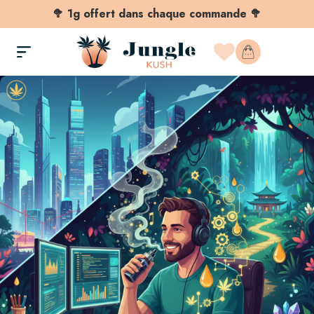
🥦 1g offert dans chaque commande 🥦