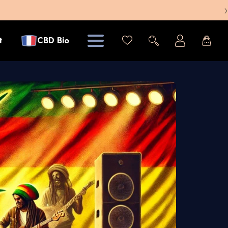
›
t
CBD Bio