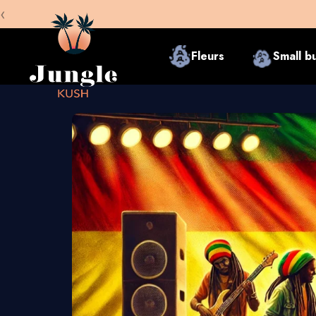
‹
Fleurs
Small b