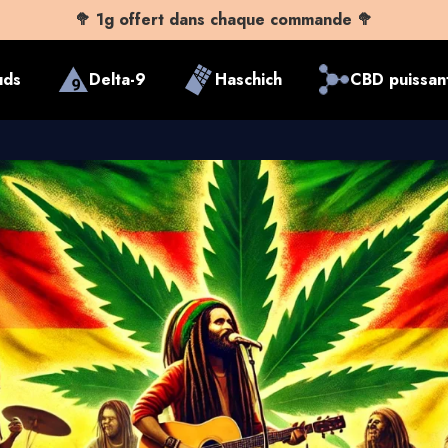
🥦 1g offert dans chaque commande 🥦
uds
Delta-9
Haschich
CBD puissan