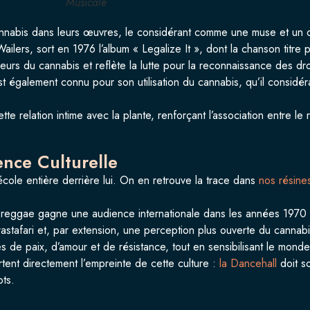
Musicale
nnabis dans leurs œuvres, le considérant comme une muse et un out
ers, sort en 1976 l’album « Legalize It », dont la chanson titre pl
s du cannabis et reflète la lutte pour la reconnaissance des droits
 également connu pour son utilisation du cannabis, qu’il considéra
 relation intime avec la plante, renforçant l’association entre le r
ence Culturelle
cole entière derrière lui. On en retrouve la trace dans
nos résine
 reggae gagne une audience internationale dans les années 1970
 rastafari et, par extension, une perception plus ouverte du cannabi
de paix, d’amour et de résistance, tout en sensibilisant le monde a
rtent directement l’empreinte de cette culture :
la Dancehall
doit s
ots.